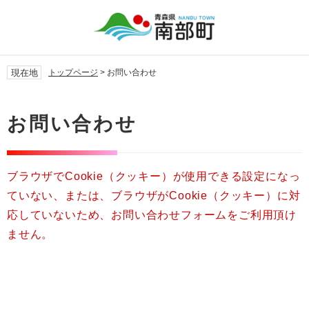
ペ
メ
ー
ニ
ジ
ュ
の
ー
先
を
現在地
トップページ
>
お問い合わせ
頭
飛
で
ば
本
す。
し
文
お問い合わせ
て
本
文
へ
ブラウザでCookie（クッキー）が使用できる設定になっ
ていない、または、ブラウザがCookie（クッキー）に対
応していないため、お問い合わせフォームをご利用頂け
ません。