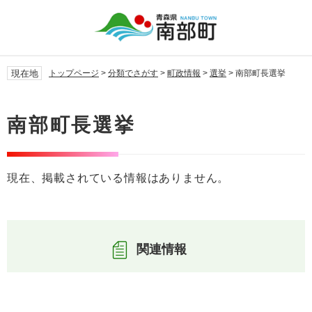
ペ
メ
ー
ニ
ジ
ュ
の
ー
先
を
現在地
トップページ
>
分類でさがす
>
町政情報
>
選挙
>
南部町長選挙
頭
飛
で
ば
本
す。
し
文
南部町長選挙
て
本
文
へ
現在、掲載されている情報はありません。
関連情報