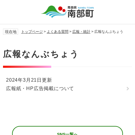
ペ
メ
ー
ニ
ジ
ュ
の
ー
先
を
現在地
トップページ
>
よくある質問
>
広報・統計
>
広報なんぶちょう
頭
飛
で
ば
本
す。
し
文
広報なんぶちょう
て
本
文
へ
2024年3月21日更新
広報紙・HP広告掲載について
SNS一覧へ