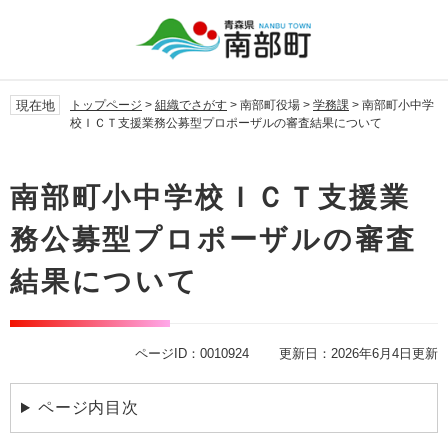
ペ
メ
ー
ニ
ジ
ュ
の
ー
先
を
現在地
トップページ
>
組織でさがす
>
南部町役場
>
学務課
>
南部町小中学
頭
飛
校ＩＣＴ支援業務公募型プロポーザルの審査結果について
で
ば
す。
し
本
て
文
南部町小中学校ＩＣＴ支援業
本
文
務公募型プロポーザルの審査
へ
結果について
ページID：0010924
更新日：2026年6月4日更新
ページ内目次