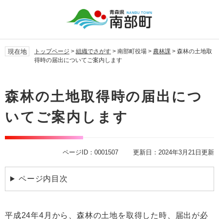
ペ
メ
ー
ニ
ジ
ュ
の
ー
先
を
現在地
トップページ
>
組織でさがす
>
南部町役場
>
農林課
>
森林の土地取
頭
飛
得時の届出についてご案内します
で
ば
す。
し
本
て
文
森林の土地取得時の届出につ
本
文
いてご案内します
へ
ページID：0001507
更新日：2024年3月21日更新
ページ内目次
平成24年4月から、森林の土地を取得した時、届出が必