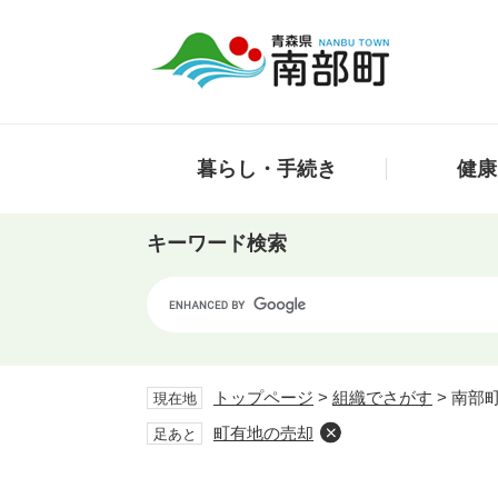
ペ
メ
ー
ニ
ジ
ュ
の
ー
先
を
頭
飛
暮らし・手続き
健康
で
ば
す。
し
て
キーワード検索
本
文
Google
へ
カ
ス
タ
ム
トップページ
>
組織でさがす
>
南部
現在地
検
町有地の売却
足あと
索