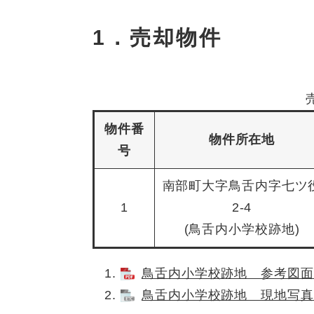
1．売却物件
物件番
物件所在地
号
南部町大字鳥舌内字七ツ
1
2-4
(鳥舌内小学校跡地)
鳥舌内小学校跡地 参考図面
鳥舌内小学校跡地 現地写真(