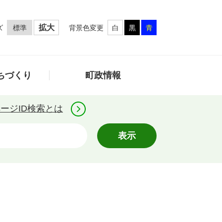
拡大
ズ
背景色変更
標準
白
黒
青
ちづくり
町政情報
ージID検索とは