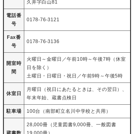
久井字白山81
電話番
0178-76-3121
号
Fax番
0178-76-3136
号
火曜日～金曜日／午前10時～午後7時（休室
開室時
日を除く）
間
土曜日・日曜日・祝日／午前9時～午後5時
月曜日（祝日にあたるときは、その翌日）、
休室日
年末年始、蔵書点検日
駐車場
100台（南部町立名川中学校と共用）
28,000冊（児童図書9,000冊、一般図書
蔵書数
19,000冊）