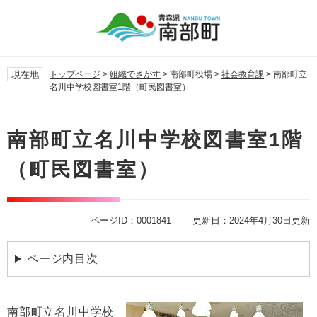
ペ
メ
ー
ニ
ジ
ュ
の
ー
先
を
現在地
トップページ
>
組織でさがす
>
南部町役場
>
社会教育課
>
南部町立
頭
飛
名川中学校図書室1階（町民図書室）
で
ば
す。
し
本
て
文
南部町立名川中学校図書室1階
本
文
（町民図書室）
へ
ページID：0001841
更新日：2024年4月30日更新
ページ内目次
南部町立名川中学校