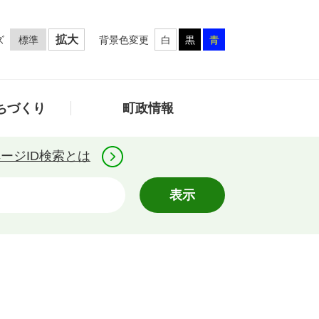
拡大
ズ
背景色変更
標準
白
黒
青
ちづくり
町政情報
ージID検索とは