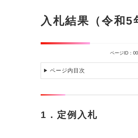
本
文
入札結果（令和5年
ページID：000
ページ内目次
1．定例入札