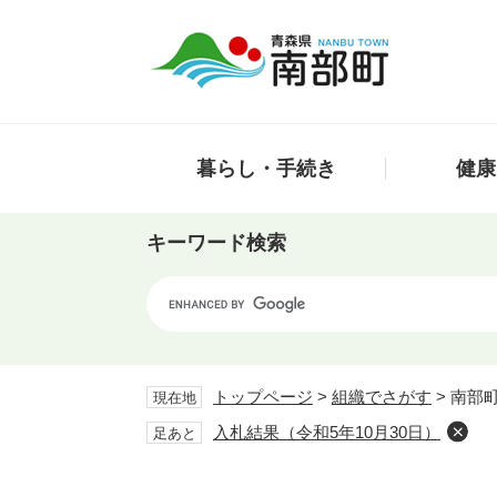
ペ
メ
ー
ニ
ジ
ュ
の
ー
先
を
頭
飛
暮らし・手続き
健康
で
ば
す。
し
て
キーワード検索
本
文
Google
へ
カ
ス
タ
ム
トップページ
>
組織でさがす
>
南部
現在地
検
入札結果（令和5年10月30日）
足あと
索