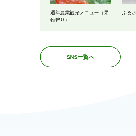
通年農業観光メニュー（果
ふる
物狩り）
SNS一覧へ