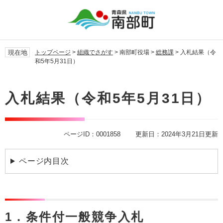
ペ
メ
ー
ニ
ジ
ュ
の
ー
先
を
現在地
トップページ
>
組織でさがす
>
南部町役場
>
総務課
>
入札結果（令
頭
飛
和5年5月31日）
で
ば
す。
し
本
て
文
入札結果（令和5年5月31日）
本
文
へ
ページID：0001858
更新日：2024年3月21日更新
ページ内目次
1．条件付一般競争入札