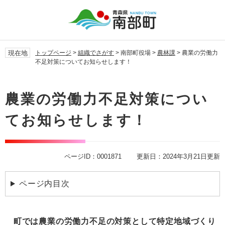
ペ
メ
ー
ニ
ジ
ュ
の
ー
先
を
現在地
トップページ
>
組織でさがす
>
南部町役場
>
農林課
>
農業の労働力
頭
飛
不足対策についてお知らせします！
で
ば
す。
し
本
て
文
農業の労働力不足対策につい
本
文
てお知らせします！
へ
ページID：0001871
更新日：2024年3月21日更新
ページ内目次
町では農業の労働力不足の対策として特定地域づくり