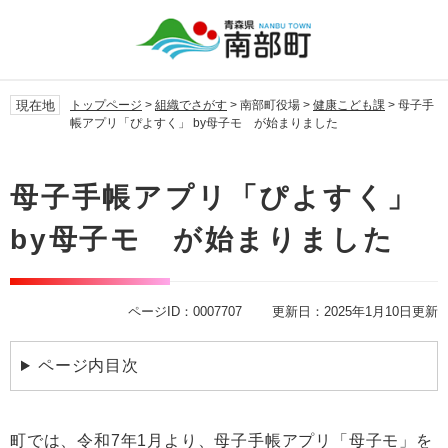
ペ
メ
ー
ニ
ジ
ュ
の
ー
先
を
現在地
トップページ
>
組織でさがす
>
南部町役場
>
健康こども課
>
母子手
頭
飛
帳アプリ「ぴよすく」 by母子モ が始まりました
で
ば
す。
し
本
て
文
母子手帳アプリ「ぴよすく」
本
文
by母子モ が始まりました
へ
ページID：0007707
更新日：2025年1月10日更新
ページ内目次
町では、令和7年1月より、母子手帳アプリ「母子モ」を