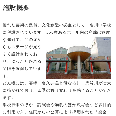
施設概要
優れた芸術の鑑賞、文化創造の拠点として、名川中学校
に併設されています。368席あるホール
内の座席は適度
な傾斜で、どの席か
らもステージが見や
すく設計されてお
り、ゆったり座れる
間隔を確保していま
す。
どん帳には、霊峰・名久井岳と母なる川・馬淵川が壮大
に描かれており、四季の移り変わりを感じることができ
ます。
学校行事のほか、講演会や演劇のほか映写会など多目的
に利用でき、住民からの公募により採用された「楽楽