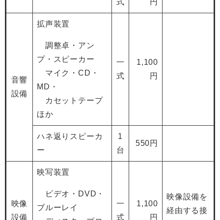
式
円
拡声装置
調整卓・アン
プ・スピーカー
一
1,100
マイク・CD・
式
円
音響
MD・
設備
カセットテープ
ほか
ハネ返りスピーカ
1
550円
ー
台
映写装置
ビデオ・DVD・
映像設備を
映像
一
1,100
ブルーレイ
経由する接
設備
式
円