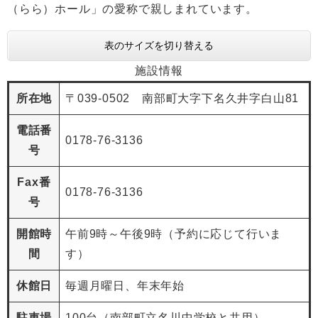
（らら）ホール」の愛称で親しまれています。
表のサイズを切り替える
施設情報
所在地
〒039-0502 南部町大字下名久井字白山81
電話番
0178-76-3136
号
Fax番
0178-76-3136
号
開館時
午前9時～午後9時（予約に応じて行いま
間
す）
休館日
毎週月曜日、年末年始
駐車場
100台（南部町立名川中学校と共用）