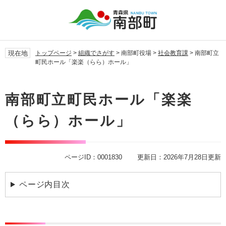
ペ
メ
ー
ニ
ジ
ュ
の
ー
先
を
現在地
トップページ
>
組織でさがす
>
南部町役場
>
社会教育課
>
南部町立
頭
飛
町民ホール「楽楽（らら）ホール」
で
ば
す。
し
本
て
文
南部町立町民ホール「楽楽
本
文
（らら）ホール」
へ
ページID：0001830
更新日：2026年7月28日更新
ページ内目次