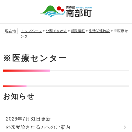
ペ
メ
ー
ニ
ジ
ュ
の
ー
先
を
現在地
トップページ
>
分類でさがす
>
町政情報
>
生活関連施設
>
※医療セ
頭
飛
ンター
で
ば
す。
し
本
て
文
※医療センター
本
文
へ
お知らせ
2026年7月31日更新
外来受診される方へのご案内