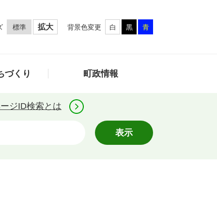
拡大
ズ
背景色変更
標準
白
黒
青
ちづくり
町政情報
ージID検索とは