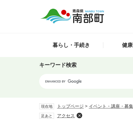
ペ
メ
ー
ニ
ジ
ュ
の
ー
先
を
頭
飛
暮らし・手続き
健康
で
ば
す。
し
て
キーワード検索
本
文
Google
へ
カ
ス
タ
ム
トップページ
>
イベント・講座・募
現在地
検
アクセス
足あと
索