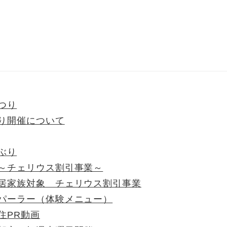
つり
り開催について
ぶり
～チェリウス割引事業～
居家族対象 チェリウス割引事業
パーラー（体験メニュー）
住PR動画