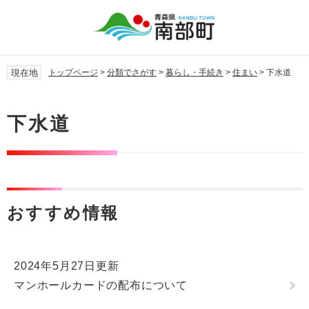
ペ
メ
ー
ニ
ジ
ュ
の
ー
先
を
現在地
トップページ
>
分類でさがす
>
暮らし・手続き
>
住まい
>
下水道
頭
飛
で
ば
本
す。
し
文
下水道
て
本
文
へ
おすすめ情報
2024年5月27日更新
マンホールカードの配布について