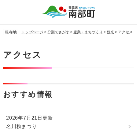
ペ
メ
ー
ニ
ジ
ュ
の
ー
先
を
現在地
トップページ
>
分類でさがす
>
産業・まちづくり
>
観光
>
アクセス
頭
飛
で
ば
本
す。
し
文
アクセス
て
本
文
へ
おすすめ情報
2026年7月21日更新
名川秋まつり