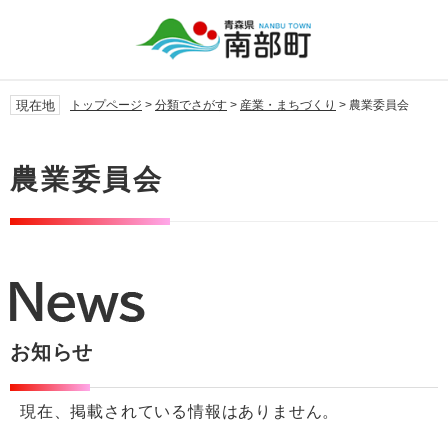
ペ
メ
ー
ニ
ジ
ュ
の
ー
先
を
現在地
トップページ
>
分類でさがす
>
産業・まちづくり
>
農業委員会
頭
飛
で
ば
本
す。
し
文
農業委員会
て
本
文
へ
お知らせ
現在、掲載されている情報はありません。