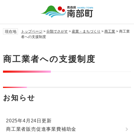
ペ
メ
ー
ニ
ジ
ュ
の
ー
先
を
現在地
トップページ
>
分類でさがす
>
産業・まちづくり
>
商工業
>
商工業
頭
飛
者への支援制度
で
ば
す。
し
本
て
文
商工業者への支援制度
本
文
へ
お知らせ
2025年4月24日更新
商工業者販売促進事業費補助金