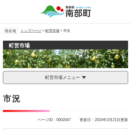
ペ
メ
ー
ニ
ジ
ュ
の
ー
先
を
現在地
トップページ
>
町営市場
>
市況
頭
飛
で
ば
町営市場
す。
し
て
本
文
へ
町営市場メニュー
本
文
市況
ページID：0002047
更新日：2024年3月21日更新